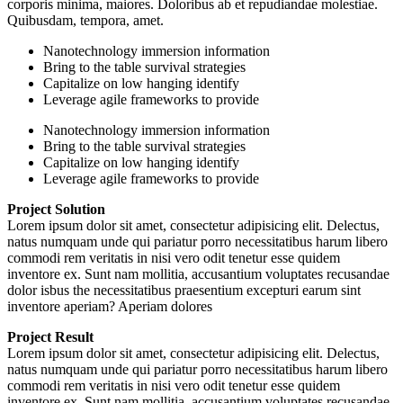
corporis minima, maiores. Doloribus ab et repudiandae molestiae.
Quibusdam, tempora, amet.
Nanotechnology immersion information
Bring to the table survival strategies
Capitalize on low hanging identify
Leverage agile frameworks to provide
Nanotechnology immersion information
Bring to the table survival strategies
Capitalize on low hanging identify
Leverage agile frameworks to provide
Project Solution
Lorem ipsum dolor sit amet, consectetur adipisicing elit. Delectus,
natus numquam unde qui pariatur porro necessitatibus harum libero
commodi rem veritatis in nisi vero odit tenetur esse quidem
inventore ex. Sunt nam mollitia, accusantium voluptates recusandae
dolor isbus the necessitatibus praesentium excepturi earum sint
inventore aperiam? Aperiam dolores
Project Result
Lorem ipsum dolor sit amet, consectetur adipisicing elit. Delectus,
natus numquam unde qui pariatur porro necessitatibus harum libero
commodi rem veritatis in nisi vero odit tenetur esse quidem
inventore ex. Sunt nam mollitia, accusantium voluptates recusandae